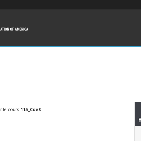
ur le cours
115_CdeS
: