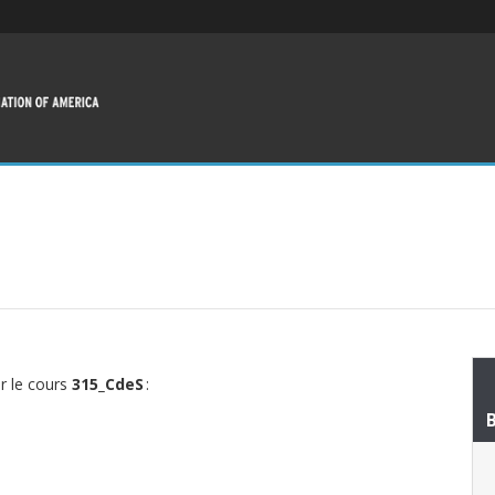
ur le cours
315_CdeS
: