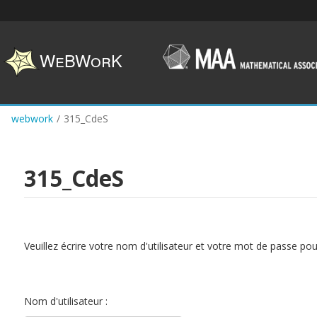
Skip
to
main
content
webwork
/
315_CdeS
315_CdeS
Veuillez écrire votre nom d'utilisateur et votre mot de passe po
Nom d'utilisateur :