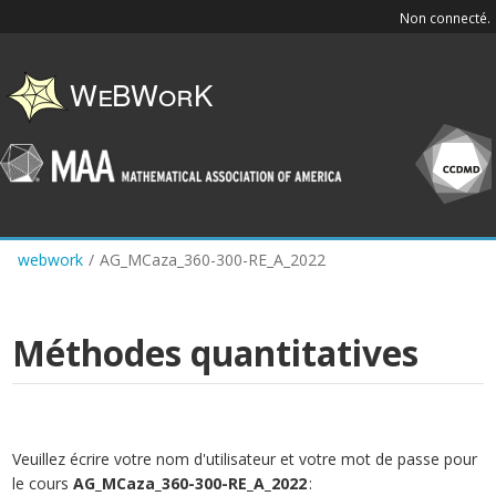
Skip
Non connecté.
to
main
content
webwork
/
AG_MCaza_360-300-RE_A_2022
Méthodes quantitatives
Veuillez écrire votre nom d'utilisateur et votre mot de passe pour
le cours
AG_MCaza_360-300-RE_A_2022
: