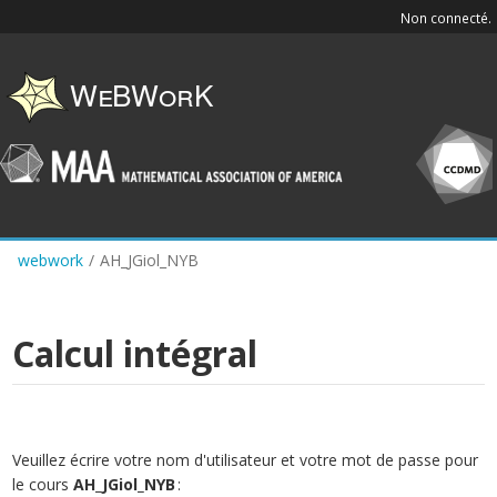
Skip
Non connecté.
to
main
content
webwork
/
AH_JGiol_NYB
Calcul intégral
Veuillez écrire votre nom d'utilisateur et votre mot de passe pour
le cours
AH_JGiol_NYB
: