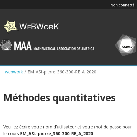
Skip
Non connecté.
to
main
content
webwork
/
EM_ASt-pierre_360-300-RE_A_2020
Méthodes quantitatives
Veuillez écrire votre nom d'utilisateur et votre mot de passe pour
le cours
EM_ASt-pierre_360-300-RE_A_2020
: