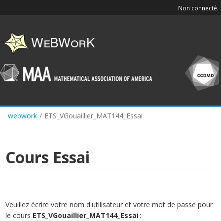
Skip
Non connecté.
to
main
content
webwork
/
ETS_VGouaillier_MAT144_Essai
Cours Essai
Veuillez écrire votre nom d'utilisateur et votre mot de passe pour
le cours
ETS_VGouaillier_MAT144_Essai
: