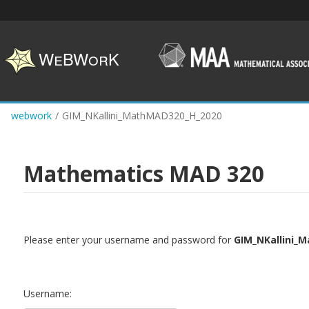
Skip
to
main
content
webwork
/
GIM_NKallini_MathMAD320_H_2020
Mathematics MAD 320
Please enter your username and password for
GIM_NKallini_
Username: