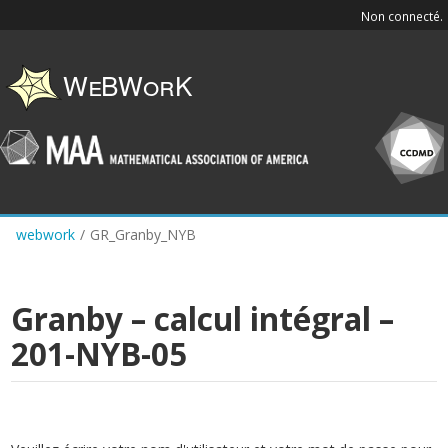
Skip
Non connecté.
to
main
content
webwork
/
GR_Granby_NYB
Granby – calcul intégral –
201-NYB-05