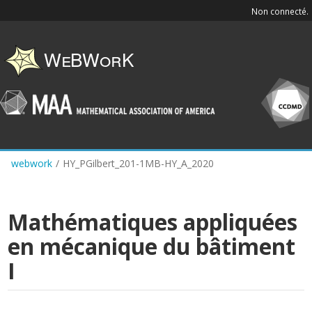
Skip
Non connecté.
to
main
content
webwork
/
HY_PGilbert_201-1MB-HY_A_2020
Mathématiques appliquées
en mécanique du bâtiment
I