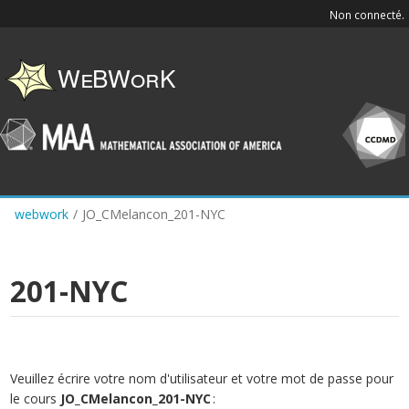
Skip
Non connecté.
to
main
content
webwork
/
JO_CMelancon_201-NYC
201-NYC
Veuillez écrire votre nom d'utilisateur et votre mot de passe pour
le cours
JO_CMelancon_201-NYC
: