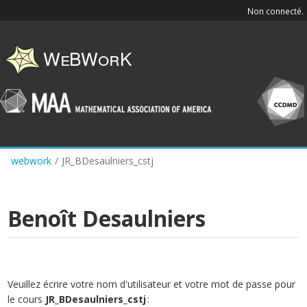
Skip
Non connecté.
to
main
content
webwork
/
JR_BDesaulniers_cstj
Benoît Desaulniers
Veuillez écrire votre nom d'utilisateur et votre mot de passe pour
le cours
JR_BDesaulniers_cstj
: