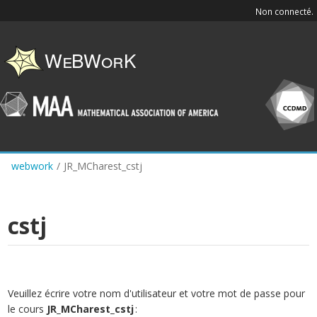
Skip
Non connecté.
to
main
content
webwork
/
JR_MCharest_cstj
cstj
Veuillez écrire votre nom d'utilisateur et votre mot de passe pour
le cours
JR_MCharest_cstj
: