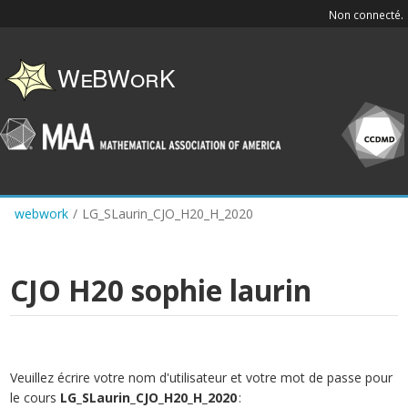
Skip
Non connecté.
to
main
content
webwork
/
LG_SLaurin_CJO_H20_H_2020
CJO H20 sophie laurin
Veuillez écrire votre nom d'utilisateur et votre mot de passe pour
le cours
LG_SLaurin_CJO_H20_H_2020
: