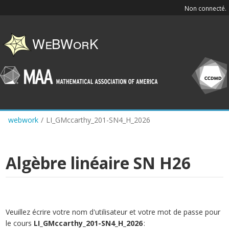
Skip
Non connecté.
to
main
content
webwork
/
LI_GMccarthy_201-SN4_H_2026
Algèbre linéaire SN H26
Veuillez écrire votre nom d'utilisateur et votre mot de passe pour
le cours
LI_GMccarthy_201-SN4_H_2026
: