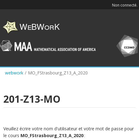
Skip
Non connecté.
to
main
content
webwork
/
MO_FStrasbourg_Z13_A_2020
201-Z13-MO
Veuillez écrire votre nom d'utilisateur et votre mot de passe pour
le cours
MO_FStrasbourg_Z13_A_2020
: