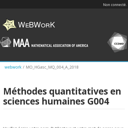
Skip
Non connecté.
to
main
content
webwork
/
MO_HGasc_MQ_004_A_2018
Méthodes quantitatives en
sciences humaines G004