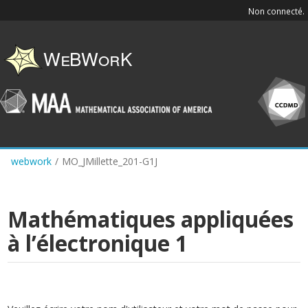
Skip
Non connecté.
to
main
content
webwork
/
MO_JMillette_201-G1J
Mathématiques appliquées
à l’électronique 1