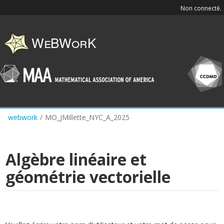
Skip
Non connecté.
to
main
content
webwork
/
MO_JMillette_NYC_A_2025
Algèbre linéaire et
géométrie vectorielle