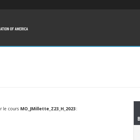
ur le cours
MO_JMillette_Z23_H_2023
: