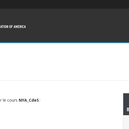
ur le cours
NYA_CdeS
: