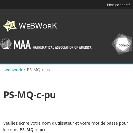
Skip
Non connecté.
to
main
content
webwork
/
PS-MQ-c-pu
PS-MQ-c-pu
Veuillez écrire votre nom d'utilisateur et votre mot de passe pour
le cours
PS-MQ-c-pu
: