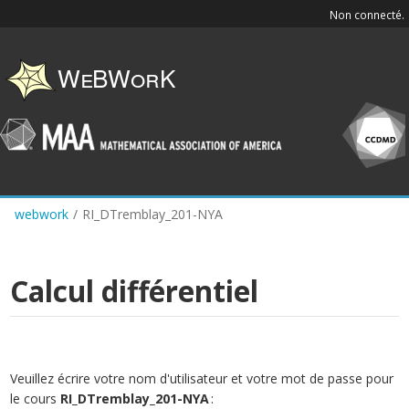
Skip
Non connecté.
to
main
content
webwork
/
RI_DTremblay_201-NYA
Calcul différentiel
Veuillez écrire votre nom d'utilisateur et votre mot de passe pour
le cours
RI_DTremblay_201-NYA
: