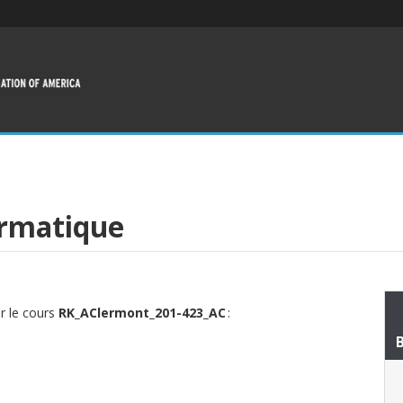
ormatique
ur le cours
RK_AClermont_201-423_AC
: