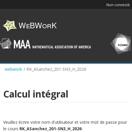
Skip
Non connecté.
to
main
content
webwork
/
RK_ASanchez_201-SN3_H_2026
Calcul intégral
Veuillez écrire votre nom d'utilisateur et votre mot de passe pour
le cours
RK_ASanchez_201-SN3_H_2026
: