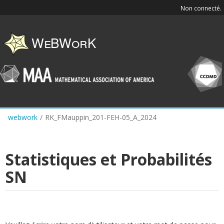
Skip
Non connecté.
to
main
content
webwork
/
RK_FMauppin_201-FEH-05_A_2024
Statistiques et Probabilités
SN