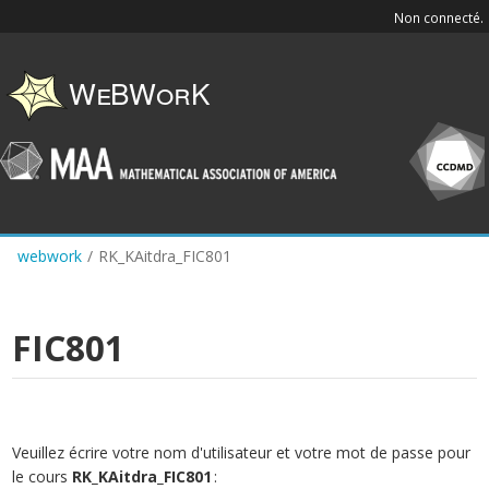
Skip
Non connecté.
to
main
content
webwork
/
RK_KAitdra_FIC801
FIC801
Veuillez écrire votre nom d'utilisateur et votre mot de passe pour
le cours
RK_KAitdra_FIC801
: