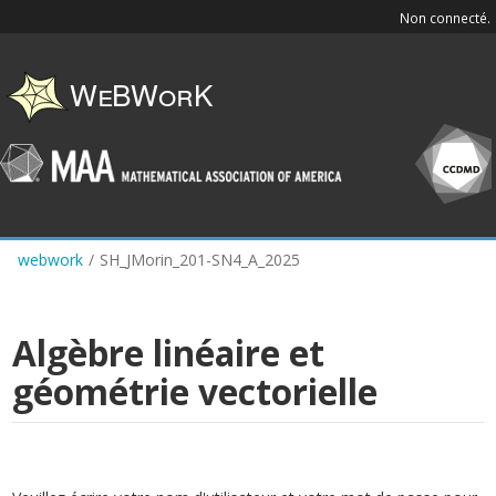
Skip
Non connecté.
to
main
content
webwork
/
SH_JMorin_201-SN4_A_2025
Algèbre linéaire et
géométrie vectorielle