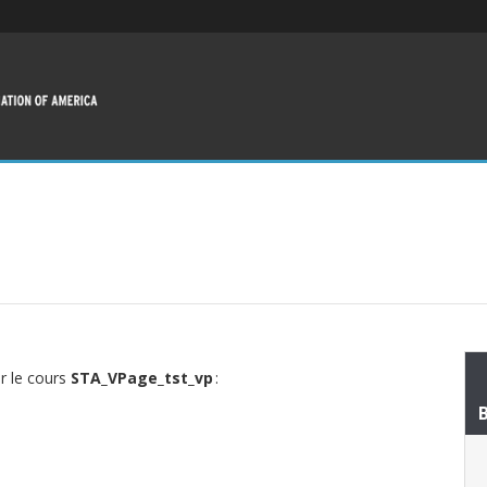
ur le cours
STA_VPage_tst_vp
: