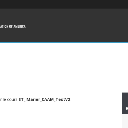
ur le cours
ST_IMarier_CAAM_TestV2
: