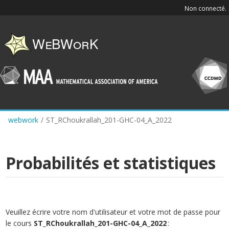
Skip
Non connecté.
to
main
content
webwork
/
ST_RChoukrallah_201-GHC-04_A_2022
Probabilités et statistiques
Veuillez écrire votre nom d'utilisateur et votre mot de passe pour
le cours
ST_RChoukrallah_201-GHC-04_A_2022
: