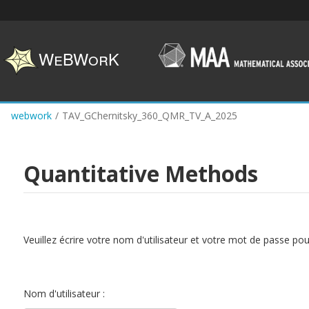
Skip
to
main
content
webwork
/
TAV_GChernitsky_360_QMR_TV_A_2025
Quantitative Methods
Veuillez écrire votre nom d'utilisateur et votre mot de passe po
Nom d'utilisateur :