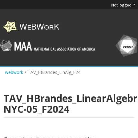
Skip
Not logged in.
to
main
content
webwork
/
TAV_HBrandes_LinAlg_F24
TAV_HBrandes_LinearAlgebr
NYC-05_F2024