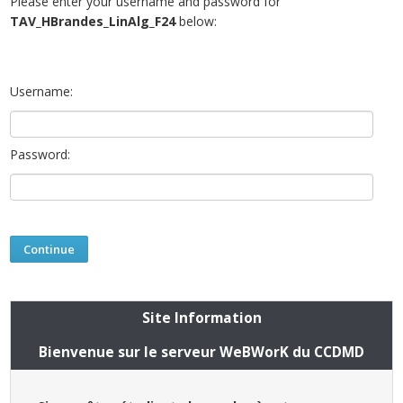
Please enter your username and password for
TAV_HBrandes_LinAlg_F24
below:
Username:
Password:
Site Information
Bienvenue sur le serveur WeBWorK du CCDMD