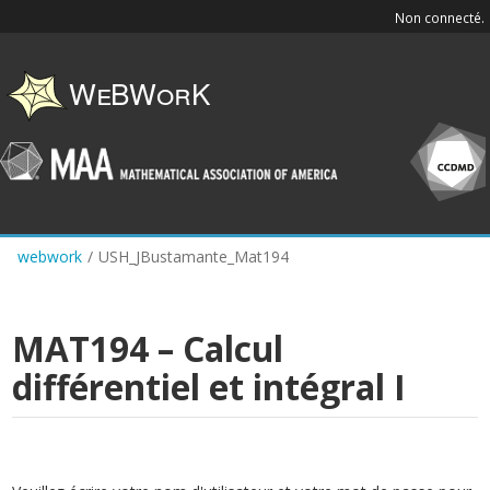
Skip
Non connecté.
to
main
content
webwork
/
USH_JBustamante_Mat194
MAT194 – Calcul
différentiel et intégral I