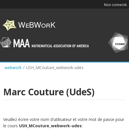
Skip
Non connecté.
to
main
content
webwork
/
USH_MCouture_webwork-udes
Marc Couture (UdeS)
Veuillez écrire votre nom d'utilisateur et votre mot de passe pour
le cours
USH_MCouture_webwork-udes
: