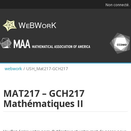
Skip
Non connecté.
to
main
content
webwork
/
USH_Mat217-GCH217
MAT217 – GCH217
Mathématiques II