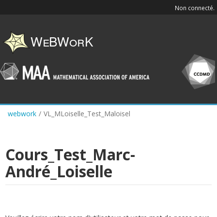
Skip
Non connecté.
to
main
content
webwork
/
VL_MLoiselle_Test_Maloisel
Cours_Test_Marc-
André_Loiselle