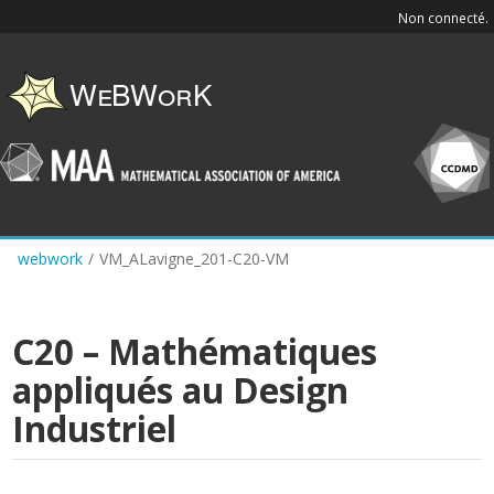
Skip
Non connecté.
to
main
content
webwork
/
VM_ALavigne_201-C20-VM
C20 – Mathématiques
appliqués au Design
Industriel