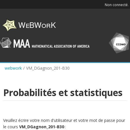
Skip
Non connecté.
to
main
content
webwork
/
VM_DGagnon_201-B30
Probabilités et statistiques
Veuillez écrire votre nom d'utilisateur et votre mot de passe pour
le cours
VM_DGagnon_201-B30
: