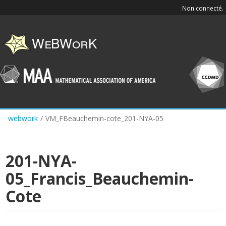
Skip
Non connecté.
to
main
content
webwork
/
VM_FBeauchemin-cote_201-NYA-05
201-NYA-
05_Francis_Beauchemin-
Cote