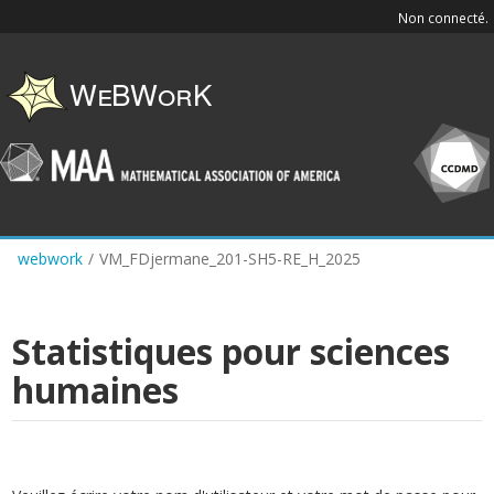
Skip
Non connecté.
to
main
content
webwork
/
VM_FDjermane_201-SH5-RE_H_2025
Statistiques pour sciences
humaines