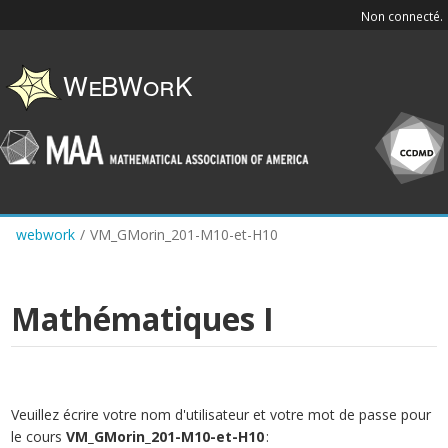
Skip
Non connecté.
to
main
content
webwork
/
VM_GMorin_201-M10-et-H10
Mathématiques I
Veuillez écrire votre nom d'utilisateur et votre mot de passe pour
le cours
VM_GMorin_201-M10-et-H10
: