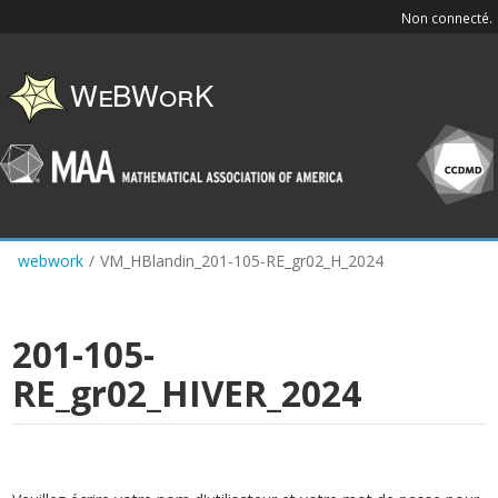
Skip
Non connecté.
to
main
content
webwork
/
VM_HBlandin_201-105-RE_gr02_H_2024
201-105-
RE_gr02_HIVER_2024