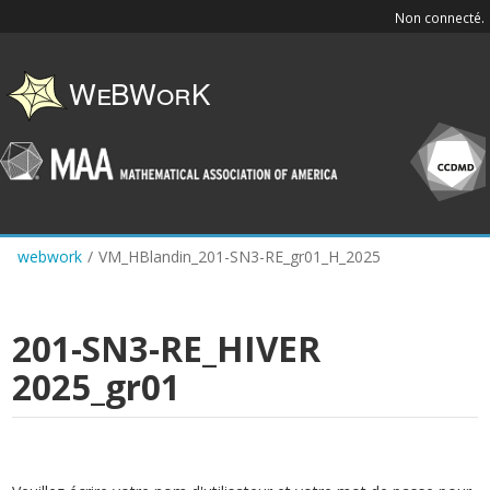
Skip
Non connecté.
to
main
content
webwork
/
VM_HBlandin_201-SN3-RE_gr01_H_2025
201-SN3-RE_HIVER
2025_gr01