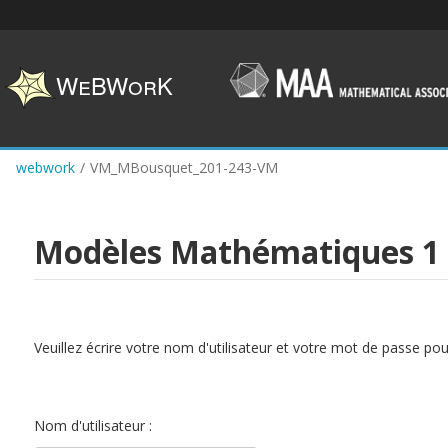
Skip
to
main
content
webwork
/
VM_MBousquet_201-243-VM
Modèles Mathématiques 1
Veuillez écrire votre nom d'utilisateur et votre mot de passe po
Nom d'utilisateur :