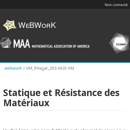
Skip
Non connecté.
to
main
content
webwork
/
VM_RHajjar_203-M20-VM
Statique et Résistance des
Matériaux