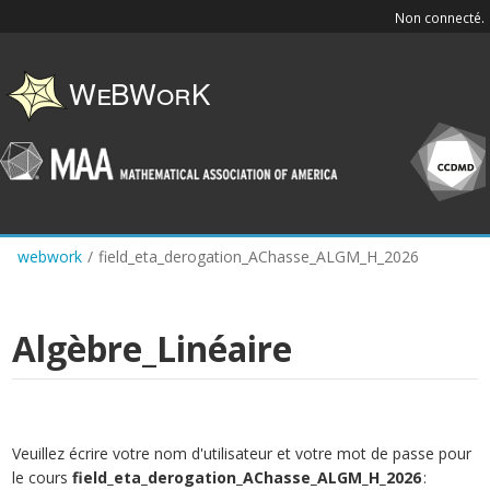
Skip
Non connecté.
to
main
content
webwork
/
field_eta_derogation_AChasse_ALGM_H_2026
Algèbre_Linéaire
Veuillez écrire votre nom d'utilisateur et votre mot de passe pour
le cours
field_eta_derogation_AChasse_ALGM_H_2026
: